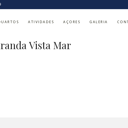
9
Apartamento co
QUARTOS
ATIVIDADES
AÇORES
GALERIA
CON
varanda Vista Ma
randa Vista Mar