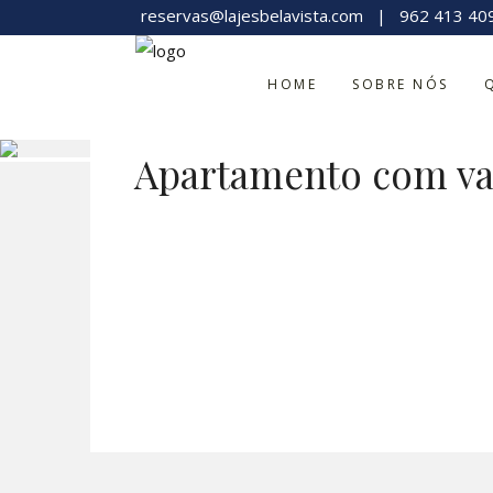
reservas@lajesbelavista.com
|
962 413 40
HOME
SOBRE NÓS
Apartamento com va