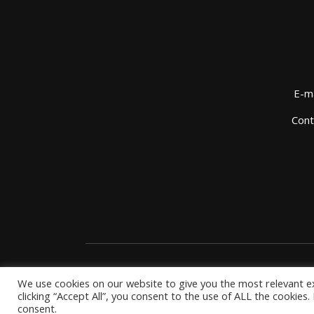
E-ma
Cont
We use cookies on our website to give you the most relevant e
clicking “Accept All”, you consent to the use of ALL the cookies
consent.