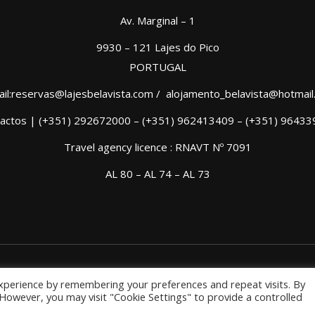
Av. Marginal – 1
9930 – 121 Lajes do Pico
PORTUGAL
il:reservas@lajesbelavista.com / alojamento_belavista@hotmai
actos | (+351) 292672000 – (+351) 962413409 – (+351) 9643
Travel agency licence : RNAVT Nº 7091
AL 80 – AL 74 – AL 73
xperience by remembering your preferences and repeat visits. By
. However, you may visit "Cookie Settings" to provide a controlled