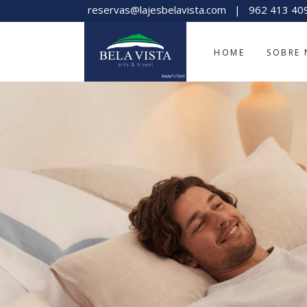
reservas@lajesbelavista.com
|
962 413 40
HOME
SOBRE 