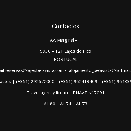
Contactos
Av. Marginal – 1
9930 – 121 Lajes do Pico
PORTUGAL
il:reservas@lajesbelavista.com / alojamento_belavista@hotmai
actos | (+351) 292672000 – (+351) 962413409 – (+351) 9643
Travel agency licence : RNAVT Nº 7091
AL 80 – AL 74 – AL 73