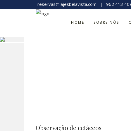
reservas@lajesbelavista.com
|
962 413 40
HOME
SOBRE NÓS
Obs
Observação de cetáceos