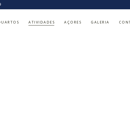
9
QUARTOS
ATIVIDADES
AÇORES
GALERIA
CON
ervação de cetá