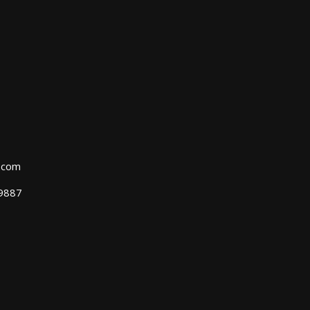
l.com
39887