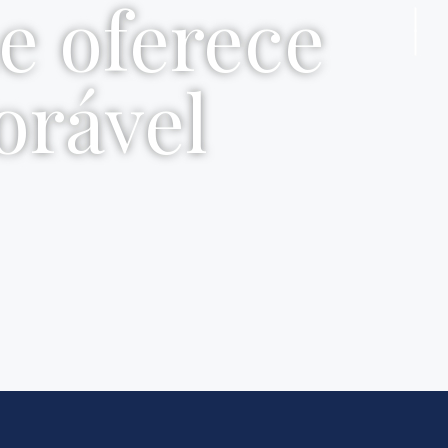
e oferece
orável