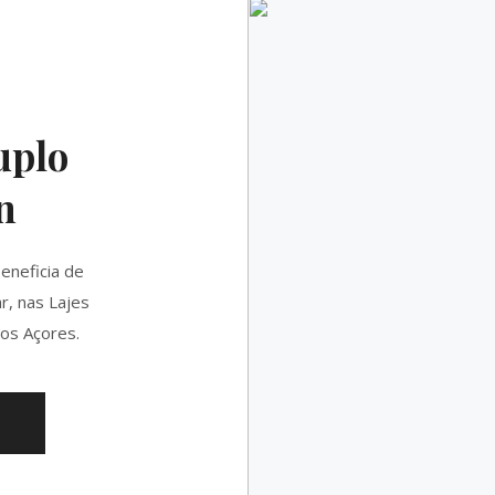
uplo
n
eneficia de
r, nas Lajes
nos Açores.