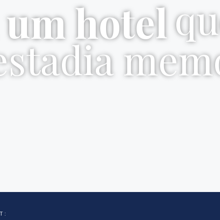
qu
 um hotel
estadia mem
T: