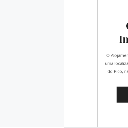
I
O Alojamen
uma localiz
do Pico, n