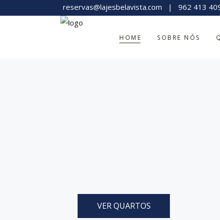
reservas@lajesbelavista.com
|
962 413 40
HOME
SOBRE NÓS
VER QUARTOS