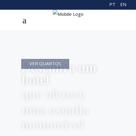
PT
EN
VER QUARTOS
Disfrute de
um serviço que
não encontrará
noutro hotel