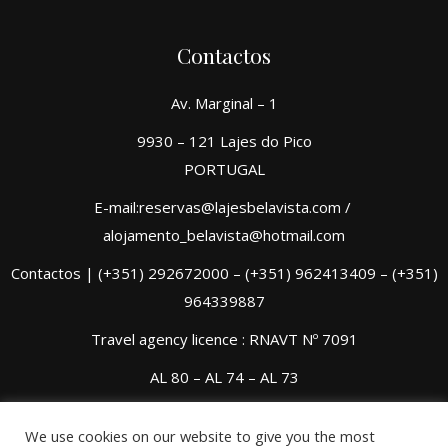
Contactos
Av. Marginal – 1
9930 – 121 Lajes do Pico
PORTUGAL
E-mail:reservas@lajesbelavista.com /
alojamento_belavista@hotmail.com
Contactos | (+351) 292672000 – (+351) 962413409 – (+351)
964339887
Travel agency licence : RNAVT Nº 7091
AL 80 – AL 74 – AL 73
We use cookies on our website to give you the most